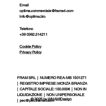
Email
optima.commerciale@framsrl.com
info@optima.bio
Telefono
+39 0362.314211
Cookie Policy
Privacy Policy
FRAM SRL | NUMERO REA: MB 1501271
| REGISTRO IMPRESE: MONZA BRIANZA
| CAPITALE SOCIALE: 150.000€ | NON IN
LIQUIDAZIONE | NON UNIPERSONALE
© 2025 by
WHAM!Design
|
pec@pec.framsrl.com